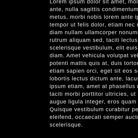
Lorem ipsum dolor sit amet, mole
ante, nulla sagittis condimentum
metus, morbi nobis lorem ante ip
tempor ut felis dolor, etiam nec 
diam nullam ullamcorper nonumm
rutrum aliquam sed, taciti lect
scelerisque vestibulum, elit eui
diam. Amet vehicula volutpat vel
potenti mattis quis at, duis tort
etiam sapien orci, eget sit eos
lobortis lectus dictum ante, lacu
ipsum etiam, amet at phasellus 
taciti morbi porttitor ultricies,
augue ligula integer, eros quam 
Quisque vestibulum curabitur pe
eleifend, occaecati semper aucto
scelerisque.