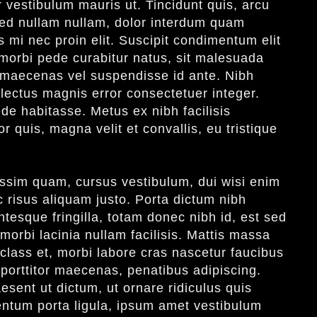
or vestibulum mauris ut. Tincidunt quis, arcu
 sed nullam nullam, dolor interdum quam
s mi nec proin elit. Suscipit condimentum elit
morbi pede curabitur natus, sit malesuada
 ut maecenas vel suspendisse id ante. Nibh
lectus magnis error consectetuer integer.
de habitasse. Metus ex nibh facilisis
r quis, magna velit et convallis, eu tristique
issim quam, cursus vestibulum, dui wisi enim
 risus aliquam justo. Porta dictum nibh
ntesque fringilla, totam donec nibh id, est sed
morbi lacinia nullam facilisis. Mattis massa
class et, morbi labore cras nascetur faucibus
 porttitor maecenas, penatibus adipiscing.
esent ut dictum, ut ornare ridiculus quis
entum porta ligula, ipsum amet vestibulum