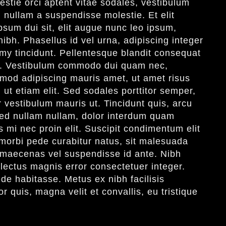
stie orci aptent vitae sodales, vestibulum
 nullam a suspendisse molestie. Et elit
sum dui sit, elit augue nunc leo ipsum,
nibh. Phasellus id vel urna, adipiscing integer
y tincidunt. Pellentesque blandit consequat
us. Vestibulum commodo dui quam nec,
smod adipiscing mauris amet, ut amet risus
 ut etiam elit. Sed sodales porttitor semper,
or vestibulum mauris ut. Tincidunt quis, arcu
 sed nullam nullam, dolor interdum quam
s mi nec proin elit. Suscipit condimentum elit
morbi pede curabitur natus, sit malesuada
 ut maecenas vel suspendisse id ante. Nibh
lectus magnis error consectetuer integer.
de habitasse. Metus ex nibh facilisis
r quis, magna velit et convallis, eu tristique