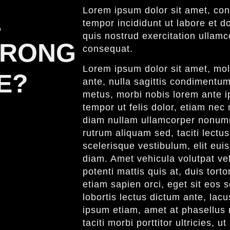
Lorem ipsum dolor sit amet, cons
L
tempor incididunt ut labore et 
quis nostrud exercitation ullamc
TRONG
consequat.
Lorem ipsum dolor sit amet, mole
E?
ante, nulla sagittis condimentum
metus, morbi nobis lorem ante ip
tempor ut felis dolor, etiam nec 
diam nullam ullamcorper nonumm
rutrum aliquam sed, taciti lect
scelerisque vestibulum, elit eui
diam. Amet vehicula volutpat vel
potenti mattis quis at, duis tort
etiam sapien orci, eget sit eos
lobortis lectus dictum ante, lacu
ipsum etiam, amet at phasellus 
taciti morbi porttitor ultricies,