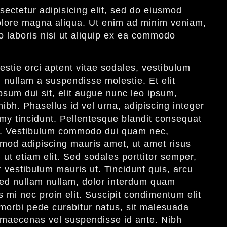
ectetur adipisicing elit, sed do eiusmod
dolore magna aliqua. Ut enim ad minim veniam,
o laboris nisi ut aliquip ex ea commodo
stie orci aptent vitae sodales, vestibulum
 nullam a suspendisse molestie. Et elit
sum dui sit, elit augue nunc leo ipsum,
nibh. Phasellus id vel urna, adipiscing integer
y tincidunt. Pellentesque blandit consequat
us. Vestibulum commodo dui quam nec,
smod adipiscing mauris amet, ut amet risus
 ut etiam elit. Sed sodales porttitor semper,
or vestibulum mauris ut. Tincidunt quis, arcu
 sed nullam nullam, dolor interdum quam
s mi nec proin elit. Suscipit condimentum elit
morbi pede curabitur natus, sit malesuada
 ut maecenas vel suspendisse id ante. Nibh