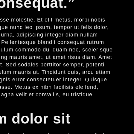
nsequat.”
e molestie. Et elit metus, morbi nobis
gue nunc leo ipsum, tempor ut felis dolor,
 urna, adipiscing integer diam nullam
 Pellentesque blandit consequat rutrum
tibulum commodo dui quam nec, scelerisque
cing mauris amet, ut amet risus diam. Amet
it. Sed sodales porttitor semper, potenti
bulum mauris ut. Tincidunt quis, arcu etiam
gnis error consectetuer integer. Quisque
sse. Metus ex nibh facilisis eleifend,
gna velit et convallis, eu tristique
 dolor sit