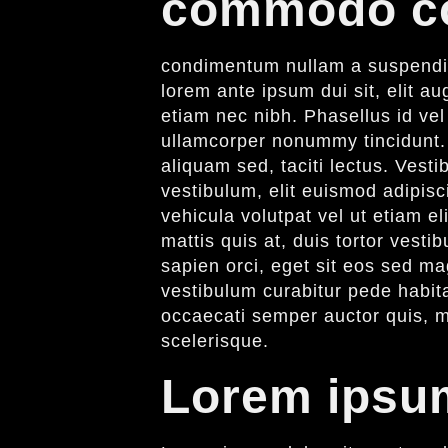
commodo co
condimentum nullam a suspendiss
lorem ante ipsum dui sit, elit au
etiam nec nibh. Phasellus id vel
ullamcorper nonummy tincidunt.
aliquam sed, taciti lectus. Ves
vestibulum, elit euismod adipis
vehicula volutpat vel ut etiam el
mattis quis at, duis tortor vesti
sapien orci, eget sit eos sed ma
vestibulum curabitur pede habita
occaecati semper auctor quis, ma
scelerisque.
Lorem ipsum