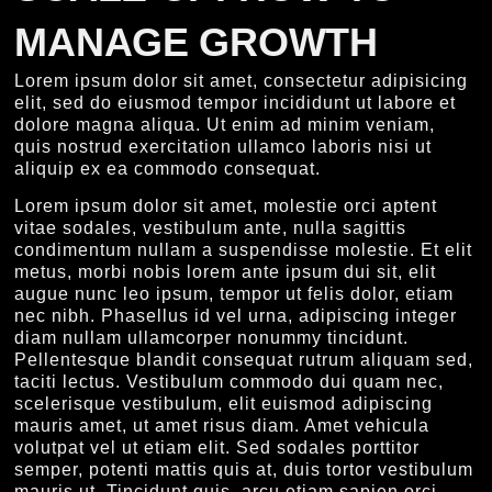
MANAGE GROWTH
Lorem ipsum dolor sit amet, consectetur adipisicing
elit, sed do eiusmod tempor incididunt ut labore et
dolore magna aliqua. Ut enim ad minim veniam,
quis nostrud exercitation ullamco laboris nisi ut
aliquip ex ea commodo consequat.
Lorem ipsum dolor sit amet, molestie orci aptent
vitae sodales, vestibulum ante, nulla sagittis
condimentum nullam a suspendisse molestie. Et elit
metus, morbi nobis lorem ante ipsum dui sit, elit
augue nunc leo ipsum, tempor ut felis dolor, etiam
nec nibh. Phasellus id vel urna, adipiscing integer
diam nullam ullamcorper nonummy tincidunt.
Pellentesque blandit consequat rutrum aliquam sed,
taciti lectus. Vestibulum commodo dui quam nec,
scelerisque vestibulum, elit euismod adipiscing
mauris amet, ut amet risus diam. Amet vehicula
volutpat vel ut etiam elit. Sed sodales porttitor
semper, potenti mattis quis at, duis tortor vestibulum
mauris ut. Tincidunt quis, arcu etiam sapien orci,