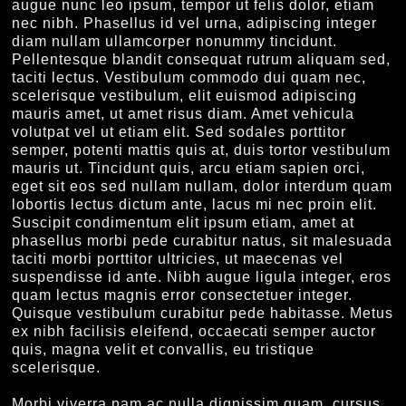
augue nunc leo ipsum, tempor ut felis dolor, etiam
nec nibh. Phasellus id vel urna, adipiscing integer
diam nullam ullamcorper nonummy tincidunt.
Pellentesque blandit consequat rutrum aliquam sed,
taciti lectus. Vestibulum commodo dui quam nec,
scelerisque vestibulum, elit euismod adipiscing
mauris amet, ut amet risus diam. Amet vehicula
volutpat vel ut etiam elit. Sed sodales porttitor
semper, potenti mattis quis at, duis tortor vestibulum
mauris ut. Tincidunt quis, arcu etiam sapien orci,
eget sit eos sed nullam nullam, dolor interdum quam
lobortis lectus dictum ante, lacus mi nec proin elit.
Suscipit condimentum elit ipsum etiam, amet at
phasellus morbi pede curabitur natus, sit malesuada
taciti morbi porttitor ultricies, ut maecenas vel
suspendisse id ante. Nibh augue ligula integer, eros
quam lectus magnis error consectetuer integer.
Quisque vestibulum curabitur pede habitasse. Metus
ex nibh facilisis eleifend, occaecati semper auctor
quis, magna velit et convallis, eu tristique
scelerisque.
Morbi viverra nam ac nulla dignissim quam, cursus