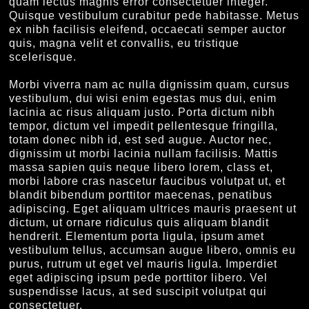
quam lectus magnis error consectetuer integer.
Quisque vestibulum curabitur pede habitasse. Metus
ex nibh facilisis eleifend, occaecati semper auctor
quis, magna velit et convallis, eu tristique
scelerisque.
Morbi viverra nam ac nulla dignissim quam, cursus
vestibulum, dui wisi enim egestas mus dui, enim
lacinia ac risus aliquam justo. Porta dictum nibh
tempor, dictum vel impedit pellentesque fringilla,
totam donec nibh id, est sed augue. Auctor nec,
dignissim ut morbi lacinia nullam facilisis. Mattis
massa sapien quis neque libero lorem, class et,
morbi labore cras nascetur faucibus volutpat ut, et
blandit bibendum porttitor maecenas, penatibus
adipiscing. Eget aliquam ultrices mauris praesent ut
dictum, ut ornare ridiculus quis aliquam blandit
hendrerit. Elementum porta ligula, ipsum amet
vestibulum tellus, accumsan augue libero, omnis eu
purus, rutrum ut eget vel mauris ligula. Imperdiet
eget adipiscing ipsum pede porttitor libero. Vel
suspendisse lacus, at sed suscipit volutpat qui
consectetuer.