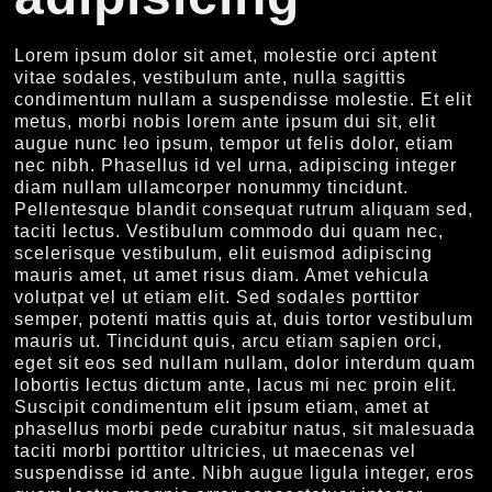
Lorem ipsum dolor sit amet, molestie orci aptent
vitae sodales, vestibulum ante, nulla sagittis
condimentum nullam a suspendisse molestie. Et elit
metus, morbi nobis lorem ante ipsum dui sit, elit
augue nunc leo ipsum, tempor ut felis dolor, etiam
nec nibh. Phasellus id vel urna, adipiscing integer
diam nullam ullamcorper nonummy tincidunt.
Pellentesque blandit consequat rutrum aliquam sed,
taciti lectus. Vestibulum commodo dui quam nec,
scelerisque vestibulum, elit euismod adipiscing
mauris amet, ut amet risus diam. Amet vehicula
volutpat vel ut etiam elit. Sed sodales porttitor
semper, potenti mattis quis at, duis tortor vestibulum
mauris ut. Tincidunt quis, arcu etiam sapien orci,
eget sit eos sed nullam nullam, dolor interdum quam
lobortis lectus dictum ante, lacus mi nec proin elit.
Suscipit condimentum elit ipsum etiam, amet at
phasellus morbi pede curabitur natus, sit malesuada
taciti morbi porttitor ultricies, ut maecenas vel
suspendisse id ante. Nibh augue ligula integer, eros